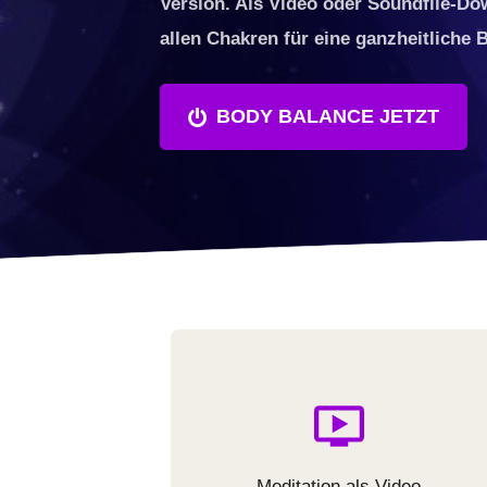
Version. Als Video oder Soundfile-Do
allen Chakren für eine ganzheitliche 
BODY BALANCE JETZT
Meditation als Video