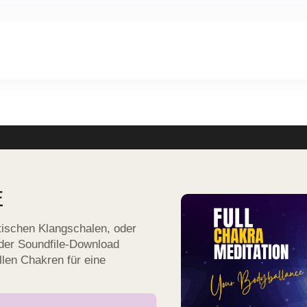
ionen, ersetzt in keinem Fall eine professionelle Beratung. Wir üb
lschen Nutzung der Informationen unserer Internetseite entstand
ilung verwendet wird, ist damit eine Aktivierung der Selbstheilung
eiten. Da sich die Aktivierung der Selbstheilungskräfte bei jedem
e Heilungsversprechen oder Erfolgsversprechen für die genannten
verbindlich. Wir haften nicht für eventuelle Nachteile und Schä
 gemachten Ratschläge ersetzen weder die Untersuchung noch die
E
etischen Klangschalen, oder
oder Soundfile-Download
llen Chakren für eine