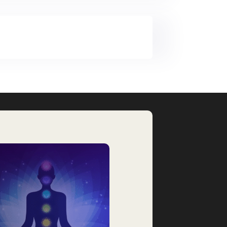
ernehmen keinerlei Haftung für
en sind oder entstehen können.
skräfte gemeint, nicht wie im Sinne
 Menschen sehr unterschiedlich
 Verfahren gegeben.
den, die aus den nachfolgenden
 Betreuung durch einen Heilpraktiker