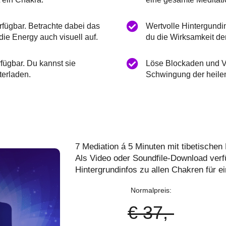
rfügbar. Betrachte dabei das
Wertvolle Hintergundi
e Energy auch visuell auf.
du die Wirksamkeit der
fügbar. Du kannst sie
Löse Blockaden und V
terladen.
Schwingung der heile
7
Mediation
á 5 Minuten
mit tibetischen
Als Video oder Soundfile-Download verf
Hintergrundinfos zu allen Chakren für e
Normalpreis:
€ 37,-